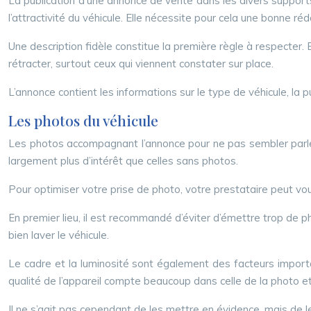
La publication d’une annonce de vente dans les divers supports 
l’attractivité du véhicule. Elle nécessite pour cela une bonne r
Une description fidèle constitue la première règle à respecter.
rétracter, surtout ceux qui viennent constater sur place.
L’annonce contient les informations sur le type de véhicule, la p
Les photos du véhicule
Les photos accompagnant l’annonce pour ne pas sembler parler
largement plus d’intérêt que celles sans photos.
Pour optimiser votre prise de photo, votre prestataire peut vous
En premier lieu, il est recommandé d’éviter d’émettre trop de pho
bien laver le véhicule.
Le cadre et la luminosité sont également des facteurs important
qualité de l’appareil compte beaucoup dans celle de la photo et 
Il ne s’agit pas cependant de les mettre en évidence, mais de les