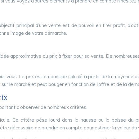
 si vous voyez d’autres éléments à prendre en compte n’hésitez 
objectif principal d’une vente est de pouvoir en tirer profit, d’o
 bonne image de votre démarche.
 idée approximative du prix à fixer pour sa vente. De nombreuse
our vous. Le prix est en principe calculé à partir de la moyenne d
es sur le marché et peut bouger en fonction de l’offre et de la de
rix
important d’observer de nombreux critères.
cule. Ce critère pèse lourd dans la hausse ou la baisse du pri
 être nécessaire de prendre en compte pour estimer la valeur du v