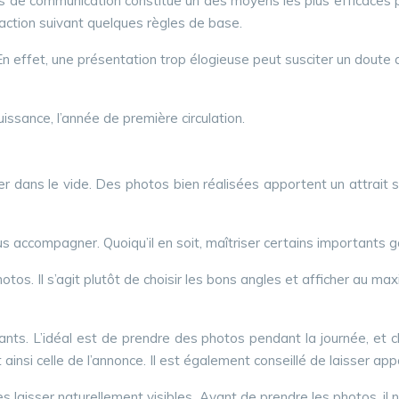
de communication constitue un des moyens les plus efficaces pour
édaction suivant quelques règles de base.
 En effet, une présentation trop élogieuse peut susciter un dout
uissance, l’année de première circulation.
 dans le vide. Des photos bien réalisées apportent un attrait 
 accompagner. Quoiqu’il en soit, maîtriser certains importants ga
tos. Il s’agit plutôt de choisir les bons angles et afficher au max
s. L’idéal est de prendre des photos pendant la journée, et choi
ainsi celle de l’annonce. Il est également conseillé de laisser app
 laisser naturellement visibles. Avant de prendre les photos, il ne