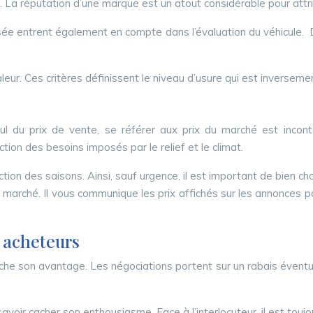
La réputation d’une marque est un atout considérable pour attribu
lisée entrent également en compte dans l’évaluation du véhicul
 valeur. Ces critères définissent le niveau d’usure qui est inversem
lcul du prix de vente, se référer aux prix du marché est incont
tion des besoins imposés par le relief et le climat.
tion des saisons. Ainsi, sauf urgence, il est important de bien ch
 marché. Il vous communique les prix affichés sur les annonces 
s acheteurs
 son avantage. Les négociations portent sur un rabais éventuel d
savoir cacher son enthousiasme. Face à l’interlocuteur, il est to