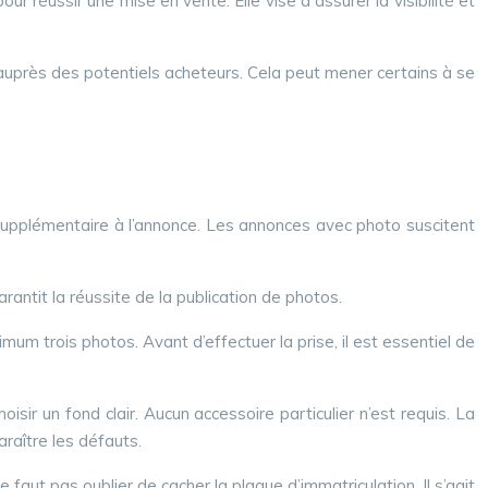
 réussir une mise en vente. Elle vise à assurer la visibilité et
e auprès des potentiels acheteurs. Cela peut mener certains à se
supplémentaire à l’annonce. Les annonces avec photo suscitent
rantit la réussite de la publication de photos.
imum trois photos. Avant d’effectuer la prise, il est essentiel de
sir un fond clair. Aucun accessoire particulier n’est requis. La
araître les défauts.
 faut pas oublier de cacher la plaque d’immatriculation. Il s’agit