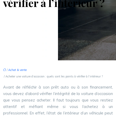
vérifier à l’intérieur ?
/
Achat & vente
/ Acheter une voiture d’occasion : quels sont les points à vérifier à l’intérieur ?
Avant de réfléchir à son prêt auto ou à son financement,
vous devez d’abord vérifier l’intégrité de la voiture d’occasion
que vous pensez acheter. Il faut toujours que vous restiez
attentif et méfiant même si vous l’achetez à un
professionnel. En effet, l’état de l’intérieur d’un véhicule peut