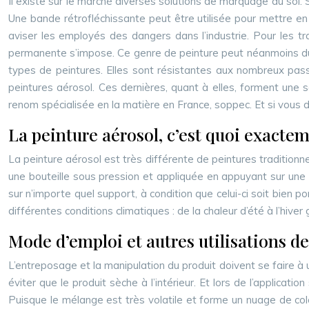
Il existe sur le marché diverses solutions de marquage au sol. 
Une bande rétrofléchissante peut être utilisée pour mettre en
aviser les employés des dangers dans l’industrie. Pour les tr
permanente s’impose. Ce genre de peinture peut néanmoins durer, 
types de peintures. Elles sont résistantes aux nombreux passag
peintures aérosol. Ces dernières, quant à elles, forment une so
renom spécialisée en la matière en France, soppec. Et si vous dé
La peinture aérosol, c’est quoi exacte
La peinture aérosol est très différente de peintures traditionn
une bouteille sous pression et appliquée en appuyant sur une 
sur n’importe quel support, à condition que celui-ci soit bien 
différentes conditions climatiques : de la chaleur d’été à l’hiver g
Mode d’emploi et autres utilisations de
L’entreposage et la manipulation du produit doivent se faire à un
éviter que le produit sèche à l’intérieur. Et lors de l’applicat
Puisque le mélange est très volatile et forme un nuage de colora