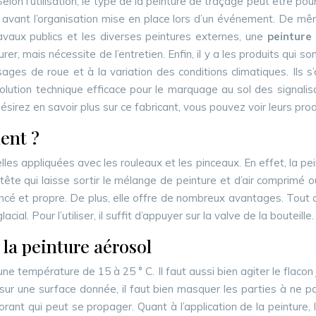
Selon l’utilisation, le type de la peinture de traçage peut être
 avant l’organisation mise en place lors d’un événement. De mê
avaux publics et les diverses peintures externes, une
peinture 
mais nécessite de l’entretien. Enfin, il y a les produits qui son
es de roue et à la variation des conditions climatiques. Ils s’
lution technique efficace pour le marquage au sol des signalisati
sirez en savoir plus sur ce fabricant, vous pouvez voir leurs produ
ment ?
elles appliquées avec les rouleaux et les pinceaux. En effet, la p
tête qui laisse sortir le mélange de peinture et d’air comprimé 
poncé et propre. De plus, elle offre de nombreux avantages. Tout d
lacial. Pour l’utiliser, il suffit d’appuyer sur la valve de la bouteil
 la peinture aérosol
e température de 15 à 25 ° C. Il faut aussi bien agiter le flacon j
ion sur une surface donnée, il faut bien masquer les parties à ne 
nt qui peut se propager. Quant à l’application de la peinture, le