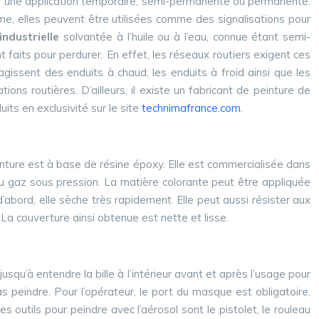
 pour une application temporaire, semi-permanente ou permanente.
me, elles peuvent être utilisées comme des signalisations pour
industrielle
solvantée à l’huile ou à l’eau, connue étant semi-
t faits pour perdurer. En effet, les réseaux routiers exigent ces
agissent des enduits à chaud, les enduits à froid ainsi que les
ons routières. D’ailleurs, il existe un fabricant de peinture de
its en exclusivité sur le site
technimafrance.com
.
einture est à base de résine époxy. Elle est commercialisée dans
ou gaz sous pression. La matière colorante peut être appliquée
’abord, elle sèche très rapidement. Elle peut aussi résister aux
le. La couverture ainsi obtenue est nette et lisse.
usqu’à entendre la bille à l’intérieur avant et après l’usage pour
pas peindre. Pour l’opérateur, le port du masque est obligatoire.
s outils pour peindre avec l’aérosol sont le pistolet, le rouleau