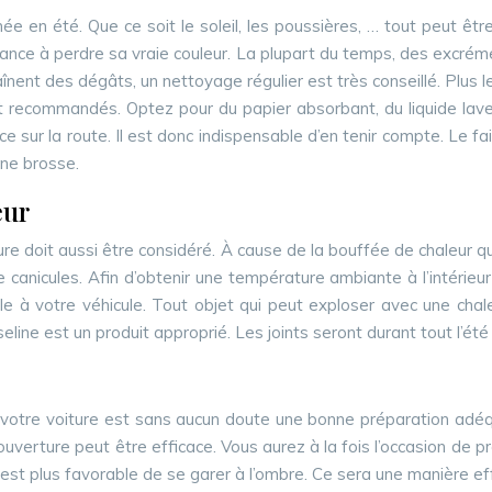
chée en été. Que ce soit le soleil, les poussières, … tout peu
dance à perdre sa vraie couleur. La plupart du temps, des excréme
ent des dégâts, un nettoyage régulier est très conseillé. Plus le
ont recommandés. Optez pour du papier absorbant, du liquide lave
 sur la route. Il est donc indispensable d’en tenir compte. Le fait
une brosse.
eur
oiture doit aussi être considéré. À cause de la bouffée de chaleur 
anicules. Afin d’obtenir une température ambiante à l’intérieur d
à votre véhicule. Tout objet qui peut exploser avec une chaleur
line est un produit approprié. Les joints seront durant tout l’été 
ger votre voiture est sans aucun doute une bonne préparation adé
uverture peut être efficace. Vous aurez à la fois l’occasion de pr
est plus favorable de se garer à l’ombre. Ce sera une manière effi