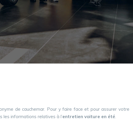
nonyme de cauchemar. Pour y faire face et pour assurer votre
s les informations relatives à l’
entretien voiture en été
.