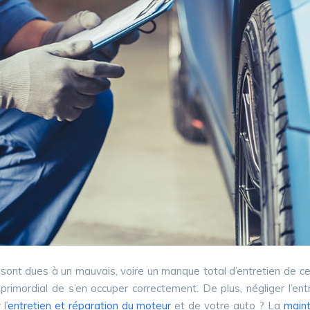
sont dues à un mauvais, voire un manque total d’entretien de ce
 primordial de s’en occuper correctement. De plus, négliger l’e
l’
entretien et réparation du moteur
et de votre auto ? La
main