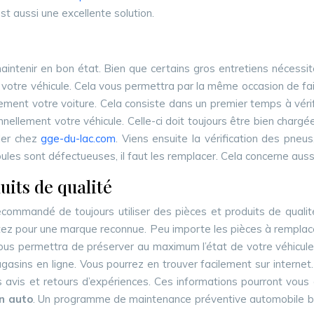
st aussi une excellente solution.
aintenir en bon état. Bien que certains gros entretiens nécess
e votre véhicule. Cela vous permettra par la même occasion de f
èrement votre voiture. Cela consiste dans un premier temps à vérifi
ionnellement votre véhicule. Celle-ci doit toujours être bien char
ôler chez
gge-du-lac.com
. Viens ensuite la vérification des pneus,
ules sont défectueuses, il faut les remplacer. Cela concerne auss
its de qualité
 recommandé de toujours utiliser des pièces et produits de qual
, optez pour une marque reconnue. Peu importe les pièces à rempla
vous permettra de préserver au maximum l’état de votre véhicul
agasins en ligne. Vous pourrez en trouver facilement sur interne
des avis et retours d’expériences. Ces informations pourront vous 
n auto
. Un programme de maintenance préventive automobile bien