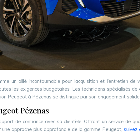
 un allié incontournable pour l’acquisition et l’entretien de v
tes les exigences budgétaires. Les techniciens spécialisés de ce
cession Peugeot à Pézenas se distingue par son engagement solid
eugeot Pézenas
pport de confiance avec sa clientèle. Offrant un service de qua
our une approche plus approfondie de la gamme Peugeot,
suivez 