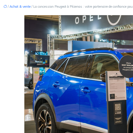
/
Achat & vente
/ La concession Peugeot à Pézenas : votre partenaire de confiance pour 