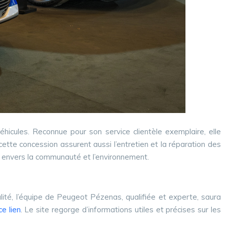
éhicules. Reconnue pour son service clientèle exemplaire, elle
tte concession assurent aussi l’entretien et la réparation des
e envers la communauté et l’environnement.
lité, l’équipe de Peugeot Pézenas, qualifiée et experte, saura
ce lien
. Le site regorge d’informations utiles et précises sur les