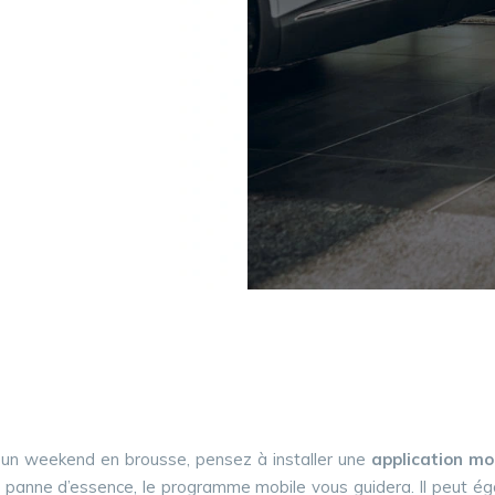
r un weekend en brousse, pensez à installer une
application mo
panne d’essence, le programme mobile vous guidera. Il peut éga