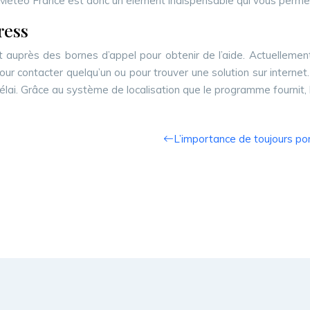
ts. Météo France est donc un élément indispensable qui vous perme
ress
auprès des bornes d’appel pour obtenir de l’aide. Actuellement
r contacter quelqu’un ou pour trouver une solution sur internet
lai. Grâce au système de localisation que le programme fournit, 
L’importance de toujours por